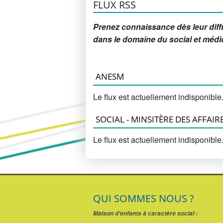
Accompagnement éducatif
FLUX RSS
Accompagnement psychologique
Prenez connaissance dès leur diff
dans le domaine du social et médi
Relation avec les familles
Participation des jeunes accueillis
ANESM
Partenariats
Le flux est actuellement indisponible
SOCIAL - MINSITÈRE DES AFFAIR
Le flux est actuellement indisponible
QUI SOMMES NOUS ?
Maison d'enfants à caractère social :