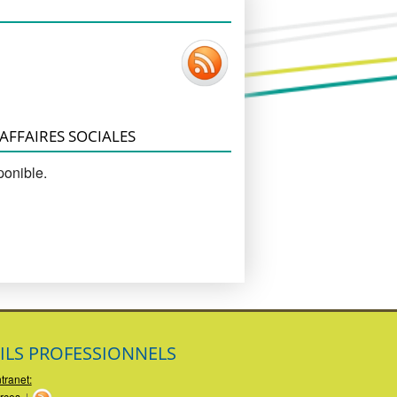
Atelier maturation insertion (AMI)
Projet de l'équipe éducative AMI
Exemples de Chantiers et Ateliers
 AFFAIRES SOCIALES
ponible.
ILS PROFESSIONNELS
ntranet:
rces
|