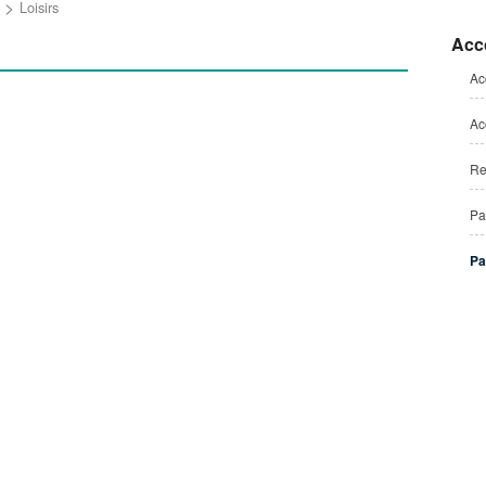
Votre accueil en villa
Service d'accompagnement à la vie
Loisirs
autonome (SAVA)
Acc
Les villas
Aparté, appui de proximité
Ac
Le Service d'Accompagnement
Ac
Personnalisé (SAP)
Service Evaluation Orientation
(SEO)
Re
Studios attenants aux villas
Pa
Pa