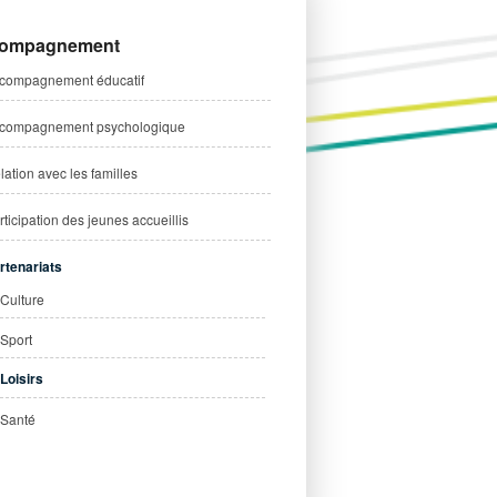
Atelier maturation insertion (AMI)
ompagnement
Projet de l'équipe éducative AMI
compagnement éducatif
Exemples de Chantiers et Ateliers
compagnement psychologique
lation avec les familles
rticipation des jeunes accueillis
rtenariats
Culture
Sport
Loisirs
Santé