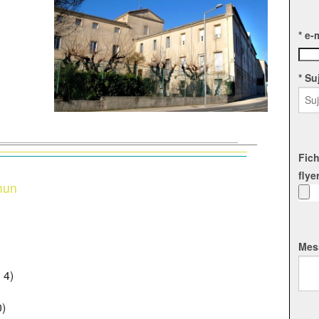
* e-
* S
Fich
flye
mun
Mes
 4)
0)