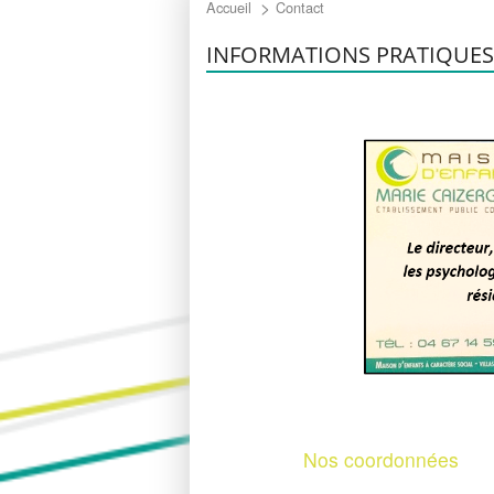
Accompagnement éducatif
Accueil
Contact
INFORMATIONS PRATIQUES
Accompagnement psychologique
Relation avec les familles
Participation des jeunes accueillis
Partenariats
Nos coordonnées