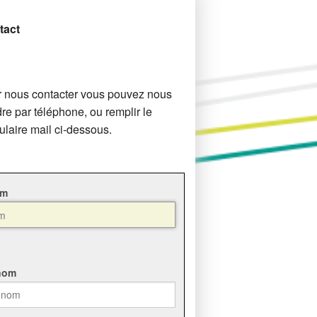
Atelier maturation insertion (AMI)
tact
Projet de l'équipe éducative AMI
Exemples de Chantiers et Ateliers
 nous contacter vous pouvez nous
dre par téléphone, ou remplir le
ulaire mail ci-dessous.
om
nom