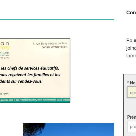
Votre accueil en villa
Service d'accompagnement à la vie
autonome (SAVA)
Con
Les villas
Aparté, appui de proximité
Le Service d'Accompagnement
Personnalisé (SAP)
Service Evaluation Orientation
Pour
(SEO)
join
form
Studios attenants aux villas
* N
Pré