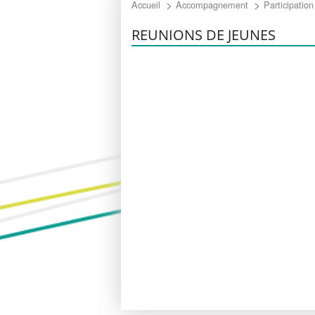
Accompagnement éducatif
Accueil
Accompagnement
Participation
REUNIONS DE JEUNES
Accompagnement psychologique
Relation avec les familles
Participation des jeunes accueillis
Partenariats