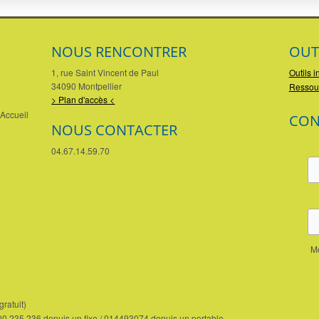
NOUS RENCONTRER
OUT
1, rue Saint Vincent de Paul
Outils i
34090 Montpellier
Ressou
> Plan d'accès <
Accueil
CON
NOUS CONTACTER
04.67.14.59.70
Mo
ratuit)
800 235 236 depuis un fixe / 014493074 depuis un portable