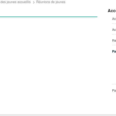
Votre accueil en villa
Service d'accompagnement à la vie
 des jeunes accueillis
Réunions de jeunes
autonome (SAVA)
Acc
Les villas
Aparté, appui de proximité
Ac
Le Service d'Accompagnement
Ac
Personnalisé (SAP)
Service Evaluation Orientation
(SEO)
Re
Studios attenants aux villas
Pa
Pa