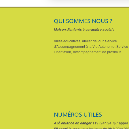
QUI SOMMES NOUS ?
Maison d'enfants à caractère social :
Villas éducatives, atelier de jour, Service
d'Accompagnement à la Vie Autonome, Service 
Orientation, Accompagnement de proximité.
NUMÉROS UTILES
119 (24h/24 7j/7 appel g
Allô enfance en danger
(tous les jours de 9h à 23h) 0
Fil santé jeunes